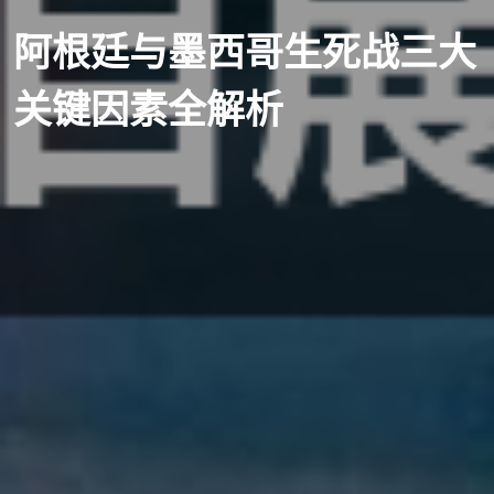
阿根廷与墨西哥生死战三大
关键因素全解析