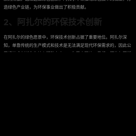
造绿色产业链，为环保事业做出了积极贡献。
2、阿扎尔的环保技术创新
在阿扎尔的绿色愿景中，环保技术创新占据了重要地位。阿扎尔深
知，单靠传统的生产模式和技术是无法满足现代环保需求的，因此公
司将技术创新作为核心驱动力之一。为了实现这一目标，阿扎尔不断
加大在环保领域的研发投入，力求在技术上取得突破。
阿扎尔在多个环保技术领域取得了显著进展。例如，在清洁能源领
域，阿扎尔成功研发出了一种新型的高效太阳能转换技术，该技术不
仅大大提升了太阳能的利用效率，还在成本控制上取得了突破，为环
保事业注入了新的动力。此外，阿扎尔还推出了智能节能系统，通过
大数据和物联网技术，实现了资源的最优配置和使用，大幅度减少了
能源的浪费。
除了在清洁能源领域的突破，阿扎尔还在水处理、废气净化等技术领