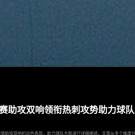
赛助攻双响领衔热刺攻势助力球队
凭借助攻双响的出色表现，助力球队大胜进行详细阐述。文章从多个维度