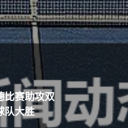
德比赛助攻双
球队大胜