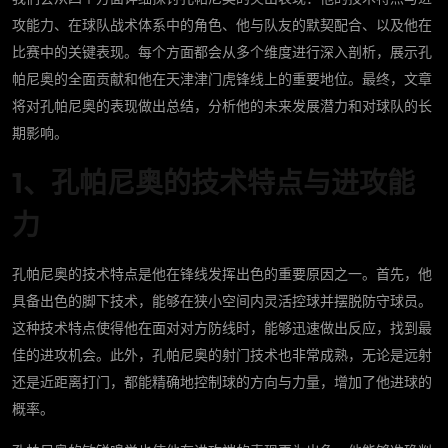
攻能力、在球队战术体系中的角色、他与队友的默契配合、以及他在
比赛中的关键表现。每个方面都会从多个维度进行深入剖析，展示孔
帕尼奥的全面贡献和他在天津津门虎锋线上的重要地位。最终，文章
将对孔帕尼奥的表现做出总结，分析他的未来发展潜力和对球队的长
期影响。
1、孔帕尼奥的技术特点与进攻能
力
孔帕尼奥的技术特点是他在锋线发挥出色的重要原因之一。首先，他
具备出色的脚下技术，能够在狭小空间内灵活控球并摆脱防守球员。
这种技术特点使得他在面对对方防线时，能够迅速做出反应，找到最
佳的进攻机会。此外，孔帕尼奥的射门技术也非常成熟，无论是远射
还是近距离打门，都能精确地控制球的方向与力量，增加了他进球的
概率。