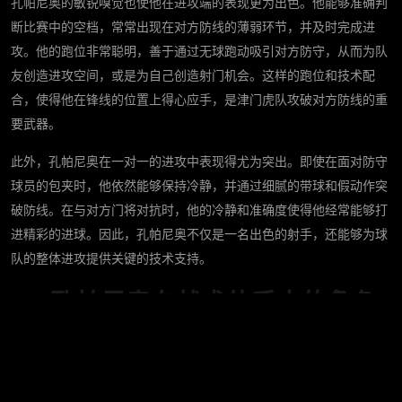
孔帕尼奥的敏锐嗅觉也使他在进攻端的表现更为出色。他能够准确判
断比赛中的空档，常常出现在对方防线的薄弱环节，并及时完成进
攻。他的跑位非常聪明，善于通过无球跑动吸引对方防守，从而为队
友创造进攻空间，或是为自己创造射门机会。这样的跑位和技术配
合，使得他在锋线的位置上得心应手，是津门虎队攻破对方防线的重
要武器。
此外，孔帕尼奥在一对一的进攻中表现得尤为突出。即使在面对防守
球员的包夹时，他依然能够保持冷静，并通过细腻的带球和假动作突
破防线。在与对方门将对抗时，他的冷静和准确度使得他经常能够打
进精彩的进球。因此，孔帕尼奥不仅是一名出色的射手，还能够为球
队的整体进攻提供关键的技术支持。
2、孔帕尼奥在战术体系中的角色
孔帕尼奥在天津津门虎的战术体系中，扮演着非常关键的角色。主教
练对于他的使用，不仅限于单纯的锋线得分任务，更重要的是利用他
的特点进行战术布置。在津门虎的进攻体系中，孔帕尼奥通常担任中