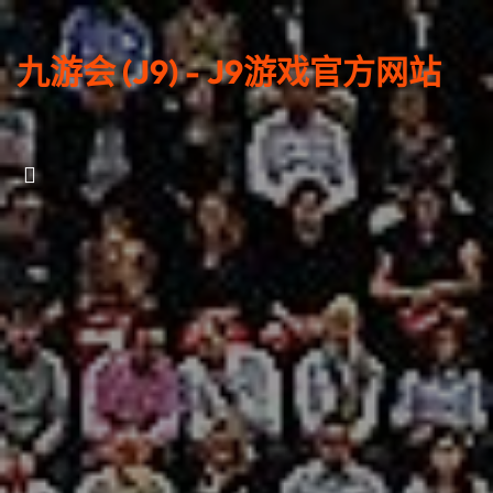
九游会 (J9) - J9游戏官方网站