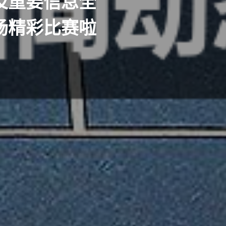
及重要信息全
场精彩比赛啦