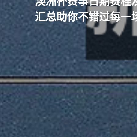
澳洲杯赛事日期赛程
汇总助你不错过每一