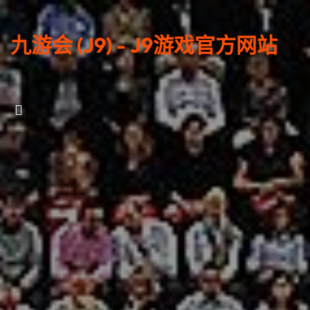
九游会 (J9) - J9游戏官方网站