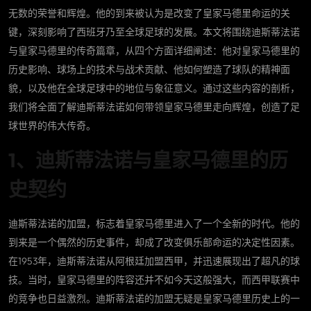
无数的荣誉和辉煌。他的到来被认为是改变了皇家马德里命运的关
键，深刻影响了西班牙乃至全球足球的发展。本文将围绕迪斯蒂法诺
与皇家马德里的传奇篇章，从四个方面详细阐述：他对皇家马德里的
历史影响、球场上的技术与战术贡献、他如何塑造了球队的精神面
貌，以及他在全球足球中的地位与象征意义。通过这些内容的剖析，
我们将全面了解迪斯蒂法诺如何带领皇家马德里走向辉煌，创造了足
球世界的伟大传奇。
1、迪斯蒂法诺与皇家马德里的历
史契约
迪斯蒂法诺的加盟，标志着皇家马德里进入了一个全新的时代。他的
到来是一个偶然的历史事件，却成了改变俱乐部命运的决定性因素。
在1953年，迪斯蒂法诺从阿根廷加盟西甲，并迅速展现出了超凡的球
技。当时，皇家马德里的阵容还并不如今天这般强大，而西甲联赛中
的竞争也日益激烈。迪斯蒂法诺的加盟无疑是皇家马德里历史上的一