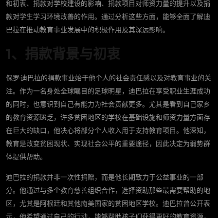
和初衷、捐款对学校建设的影响、捐款项目对师资力量的提升以及捐
款对学生学习环境改善的作用。通过分析这些方面，能够全面了解迪
巴拉在推动教育事业发展中的积极作用及其深远影响。
1、捐款背景与初衷
保罗·迪巴拉的捐款事业始于他个人的社会责任感以及对教育事业的关
注。作为一名身处全球瞩目的足球明星，迪巴拉在享受职业生涯成功
的同时，也意识到自己有能力为社会贡献更多。尤其是看到自己家乡
的教育资源匮乏，许多贫困地区的学校在基础设施和师资力量方面存
在巨大的缺口，他决心将部分个人收入用于支持教育项目。他深知，
教育是改变贫困现状、实现社会公平的重要途径，因此决定为弱势群
体提供帮助。
迪巴拉的捐款并非一次性捐赠，而是他长期致力于公益事业的一部
分。他通过与多个教育慈善组织合作，选择资助那些最需要帮助的地
区，尤其是阿根廷和其他南美国家的贫困地区学校。迪巴拉曾公开表
示，他希望通过自己的行动，能够帮助孩子们获得更好的教育资源，