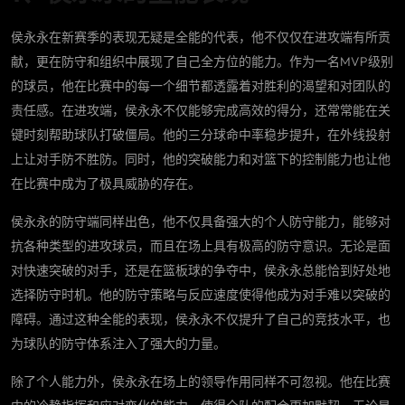
侯永永在新赛季的表现无疑是全能的代表，他不仅仅在进攻端有所贡
献，更在防守和组织中展现了自己全方位的能力。作为一名MVP级别
的球员，他在比赛中的每一个细节都透露着对胜利的渴望和对团队的
责任感。在进攻端，侯永永不仅能够完成高效的得分，还常常能在关
键时刻帮助球队打破僵局。他的三分球命中率稳步提升，在外线投射
上让对手防不胜防。同时，他的突破能力和对篮下的控制能力也让他
在比赛中成为了极具威胁的存在。
侯永永的防守端同样出色，他不仅具备强大的个人防守能力，能够对
抗各种类型的进攻球员，而且在场上具有极高的防守意识。无论是面
对快速突破的对手，还是在篮板球的争夺中，侯永永总能恰到好处地
选择防守时机。他的防守策略与反应速度使得他成为对手难以突破的
障碍。通过这种全能的表现，侯永永不仅提升了自己的竞技水平，也
为球队的防守体系注入了强大的力量。
除了个人能力外，侯永永在场上的领导作用同样不可忽视。他在比赛