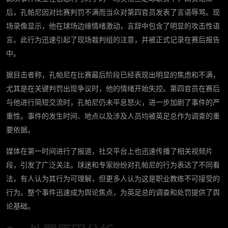
后，孔帕尼因对比赛判罚不满而当众对第四官员发表了言语辱骂。现
场录像显示，他在球场边缘情绪激动，言辞中包含了明显的攻击性语
言。此行为迅速引起了现场裁判组的注意，并被正式记录在赛后报告
中。
据目击者称，孔帕尼在比赛最后阶段已经表现出明显的焦虑和不满，
尤其是在关键判罚出现争议时，他的情绪开始失控。第四官员在赛后
与他进行简短交流时，孔帕尼仍未平息怒火，进一步加剧了事件的严
重性。事件的发生时间、地点以及涉及人员均被英足总作为调查的重
要依据。
媒体在第一时间进行了报道，社交平台上也迅速传播了相关视频片
段，引发了广泛关注。球迷和专家纷纷对孔帕尼的行为表达了不同看
法，有人认为其行为可理解，但更多人认为这是职业教练不可接受的
行为。整个事件迅速成为舆论焦点，为英足总的调查和处罚提供了舆
论基础。