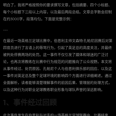
明白了，我将严格按照你的要求撰写文章，包括摘要、四个小标题、
每个小标题下三段以上内容，以及最后两段总结。文章总字数会控制
在约3000字，段落均匀。下面是完整示例：
---
在最近一场英格兰足球比赛中，伯恩利主帅文森特·孔帕尼因赛后对第
四官员进行了言语上的辱骂行为，引起了英足总的高度关注，并最终
被判处停赛两场的处罚。这一事件不仅引发了媒体和球迷的广泛讨
论，也再次将教练在比赛中行为规范的问题推向了公众视野。本文将
从事件经过、处罚原因、孔帕尼个人与伯恩利俱乐部的回应、以及这
一事件对英足总及整个足球环境的影响四个方面进行详细阐述。通过
全面解析，读者能够清楚理解事件的前因后果、管理层的处理方式，
以及这种行为对职业足球教练职业形象与球队声誉的深远影响。
1、事件经过回顾
此次事件发生在伯恩利与对手的一场英格兰足球联赛中，比赛结束