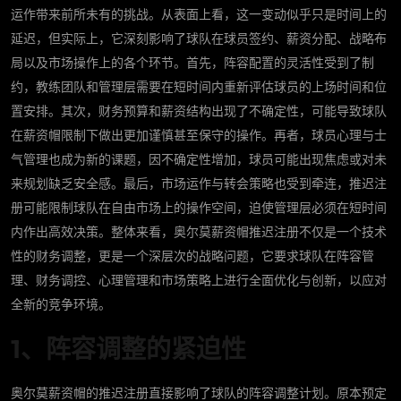
运作带来前所未有的挑战。从表面上看，这一变动似乎只是时间上的
延迟，但实际上，它深刻影响了球队在球员签约、薪资分配、战略布
局以及市场操作上的各个环节。首先，阵容配置的灵活性受到了制
约，教练团队和管理层需要在短时间内重新评估球员的上场时间和位
置安排。其次，财务预算和薪资结构出现了不确定性，可能导致球队
在薪资帽限制下做出更加谨慎甚至保守的操作。再者，球员心理与士
气管理也成为新的课题，因不确定性增加，球员可能出现焦虑或对未
来规划缺乏安全感。最后，市场运作与转会策略也受到牵连，推迟注
册可能限制球队在自由市场上的操作空间，迫使管理层必须在短时间
内作出高效决策。整体来看，奥尔莫薪资帽推迟注册不仅是一个技术
性的财务调整，更是一个深层次的战略问题，它要求球队在阵容管
理、财务调控、心理管理和市场策略上进行全面优化与创新，以应对
全新的竞争环境。
1、阵容调整的紧迫性
奥尔莫薪资帽的推迟注册直接影响了球队的阵容调整计划。原本预定