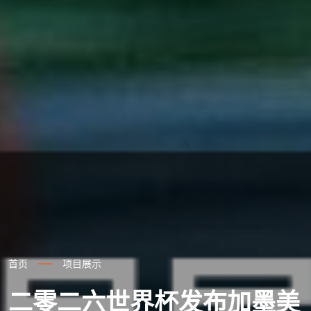
首页
项目展示
二零二六世界杯发布加墨美