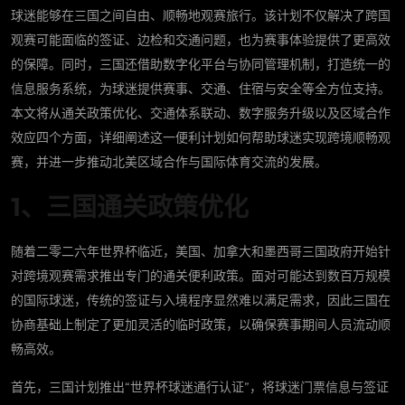
球迷能够在三国之间自由、顺畅地观赛旅行。该计划不仅解决了跨国
观赛可能面临的签证、边检和交通问题，也为赛事体验提供了更高效
的保障。同时，三国还借助数字化平台与协同管理机制，打造统一的
信息服务系统，为球迷提供赛事、交通、住宿与安全等全方位支持。
本文将从通关政策优化、交通体系联动、数字服务升级以及区域合作
效应四个方面，详细阐述这一便利计划如何帮助球迷实现跨境顺畅观
赛，并进一步推动北美区域合作与国际体育交流的发展。
1、三国通关政策优化
随着二零二六年世界杯临近，美国、加拿大和墨西哥三国政府开始针
对跨境观赛需求推出专门的通关便利政策。面对可能达到数百万规模
的国际球迷，传统的签证与入境程序显然难以满足需求，因此三国在
协商基础上制定了更加灵活的临时政策，以确保赛事期间人员流动顺
畅高效。
首先，三国计划推出“世界杯球迷通行认证”，将球迷门票信息与签证