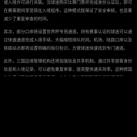
或入境许可进行关联。当球迷购买比赛门票并完成身份认证后，即可
在赛事期间享受简化入境程序。这种模式既保证了安全审核，也显著
减少了重复审查的时间。
其次，部分口岸将设置世界杯专用通道。持有赛事认证的球迷可以通
过快速通道完成入境手续，大幅缩短排队时间。机场、陆路口岸以及
铁路站点都将设置明确的指引标识，方便球迷快速找到专门通道。
此外，三国边境管理机构还将加强信息共享机制。通过共享旅客身份
信息和入境记录，可以避免重复审查，提高整体通关效率。这种跨国
协作模式不仅服务于世界杯，也为未来大型国际活动提供了经验。