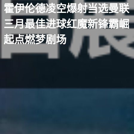
霍伊伦德凌空爆射当选曼联
三月最佳进球红魔新锋霸崛
起点燃梦剧场