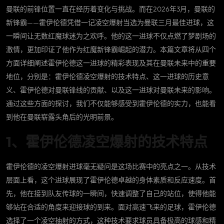
曼联的前锋位置一直在经历着变化与挑战。而在2026年3月，曼联的
新锋霸——霍伊伦德凭借一记凌空爆射当选为曼联三月最佳进球，这
一瞬间让无数红魔球迷为之欢呼。他的这一进球不仅点燃了梦剧场的
激情，更加印证了他作为红魔新锋霸崛起的潜力。本篇文章将从四个
方面详细阐述霍伊伦德这一进球的精彩表现及其在曼联未来中的重要
地位，分别是：霍伊伦德凌空爆射的技术特点、这一进球的历史意
义、霍伊伦德对曼联锋线的贡献、以及这一进球对曼联未来的影响。
通过这些方面的探讨，我们不仅能够感受到霍伊伦德的实力，也能看
到他在曼联崭露头角后的光明前景。
1、霍伊伦德凌空爆射的技术特点
霍伊伦德的凌空爆射进球毫无疑问是这场比赛中的亮点之一。从技术
层面上看，这个进球展现了霍伊伦德卓越的身体素质和反应速度。首
先，他在接到队友传球的一瞬间，快速调整了自己的站位，使得他能
够站在合适的角度来迎接球的到来。面对高速飞来的足球，霍伊伦德
选择了一个凌空抽射的方式，这种技术要求球员具备极高的球感和精