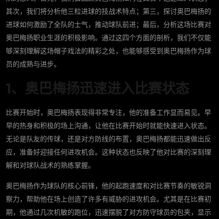
其次，我们将分析他三粒进球的技战术特点；第三，探讨奥巴梅扬的
进球如何激励了全队的士气，推动球队前进；最后，分析这场比赛对
奥巴梅扬职业生涯的积极影响。通过这四个方面的剖析，我们不仅能
够深刻理解这场帽子戏法的精彩之处，也能够感受到奥巴梅扬作为球
员的成熟与进步。
1、奥巴梅扬迅速进入比赛状态
比赛开始时，奥巴梅扬表现得非常专注，他的准备工作显而易见。早
早的热身和积极的场上沟通，让他在比赛开始时就能快速进入状态。
无论是队友的传球，还是对方防线的布置，奥巴梅扬都能迅速做出反
应，准备好迎接任何进攻机会。这种状态也反映了他对比赛的深刻理
解和对球队战术的熟练掌握。
奥巴梅扬作为球队的核心前锋，他的起跑速度和对比赛节奏的敏锐洞
察力，帮助他在场上创造了许多有威胁的进攻机会。尤其是在比赛初
期，他通过几次机敏的跑位，迅速摆脱了对方防守球员的包夹，显示