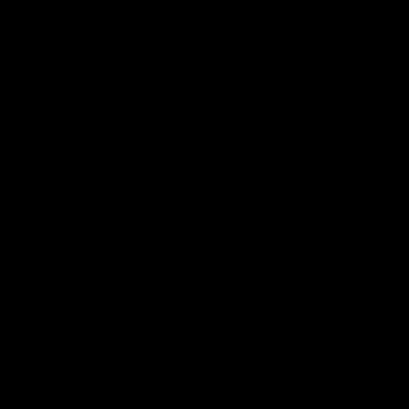
新闻动态
服务方向
找到J9.COM
XML
订阅我们的邮箱