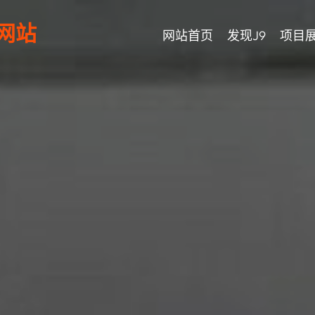
方网站
网站首页
发现J9
项目