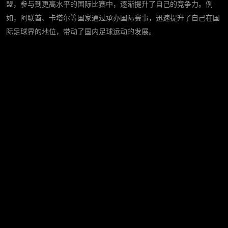
盟，参与到更高水平的国际比赛中，逐渐提升了自己的竞争力。例
如，阿联酋、卡塔尔等国家通过承办国际赛事，迅速提升了自己在国
际足球界的地位，带动了国内足球运动的发展。
2、新兴国家的足球发展战略