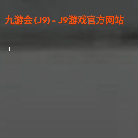
九游会 (J9) - J9游戏官方网站