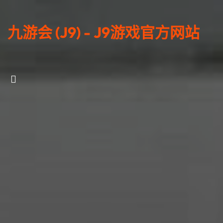
九游会 (J9) - J9游戏官方网站