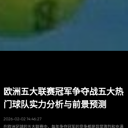
欧洲五大联赛冠军争夺战五大热
门球队实力分析与前景预测
2026-02-02 14:46:27
在欧洲足球的五大联赛中，每年争夺冠军的竞争都是异常激烈和充满