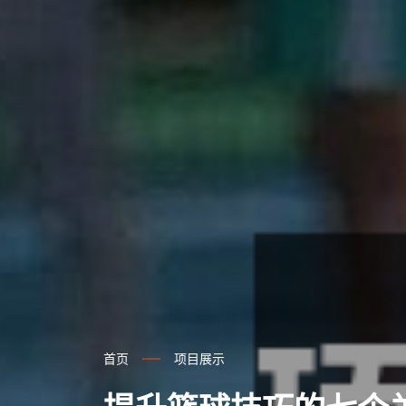
首页
项目展示