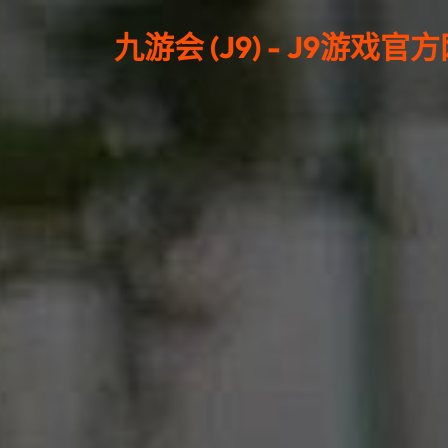
九游会 (J9) - J9游戏官