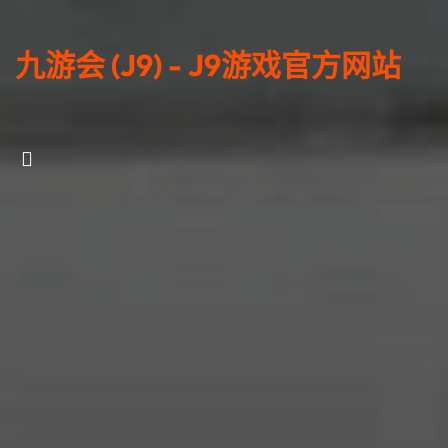
九游会 (J9) - J9游戏官方网站