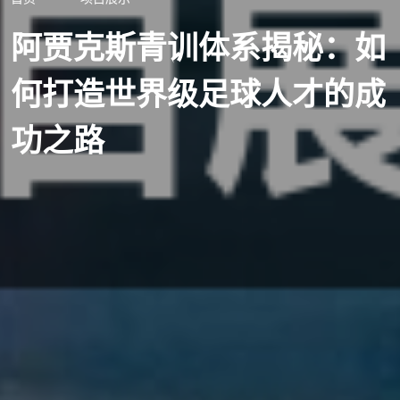
阿贾克斯青训体系揭秘：如
何打造世界级足球人才的成
功之路