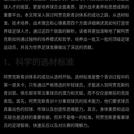
球人才的摇篮，更是培养球员全面素质、提升战术素养和思想成熟的
重要平台。本文将深入探讨阿贾克斯青训体系的成功之路，从选材标
准、技术培养、战术理念和心理素质四个方面详细阐述其如何打造世
界级足球人才。通过这四个层面的解析，读者将更加清晰地了解阿贾
克斯如何通过独特的培养模式和哲学，培养出一批又一批的顶级足球
运动员，并且为世界足球发展做出了深远的贡献。
1、科学的选材标准
阿贾克斯青训体系的成功从选材开始。选材标准是整个青训过程中的
第一道关卡，只有通过严格筛选的年轻球员，才能进入到阿贾克斯的
青训营。俱乐部非常注重球员的潜力和天赋，而不仅仅是眼前的竞技
表现。首先，阿贾克斯青训十分重视球员的技术能力，他们要求球员
具备出色的控球、传球以及创造性思维能力。其次，身体素质和运动
天赋也是选材的重要依据，但并不是唯一的标准。阿贾克斯更看重球
员的足球智商、快速反应以及对比赛的理解力。