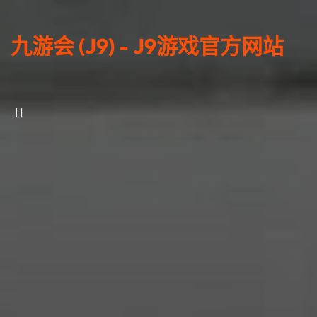
九游会 (J9) - J9游戏官方网站