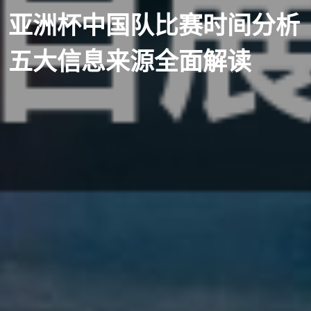
亚洲杯中国队比赛时间分析
五大信息来源全面解读