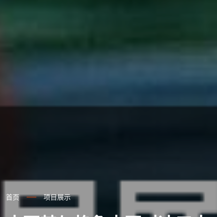
首页
项目展示