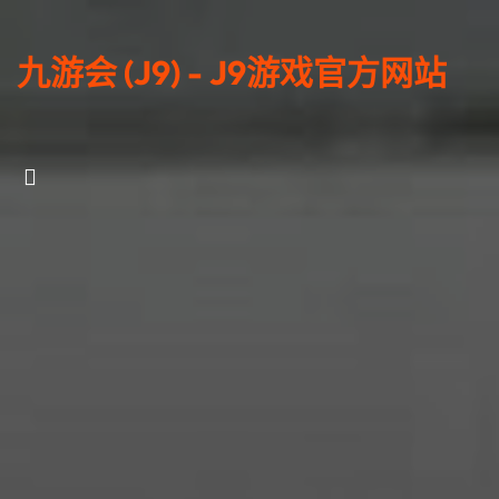
九游会 (J9) - J9游戏官方网站