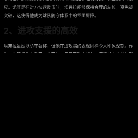
应。尤其是在对方快速反击时，埃弗拉能够保持合理的站位，避免被
突破，这使得他成为球队防守体系中的坚固屏障。
2、进攻支援的高效
埃弗拉虽然以防守著称，但他在进攻端的表现同样令人印象深刻。作
为一名现代化左后卫，他不仅仅局限于防守任务，还能够有效参与到
球队的进攻中。埃弗拉的进攻支援能力尤其体现在他与边锋的配合
上，在快速反击或进攻时，他总是能够迅速插上，与队友形成有效的
进攻威胁。
在与曼联效力期间，埃弗拉的边路推进能力得到了极大的发挥。凭借
他卓越的技术和脚下功夫，埃弗拉能够通过精准的传中或个人突破为
前锋创造进攻机会。尤其是在对方防线高压的情况下，他的快速跑动
和精准传球常常是进攻得分的重要起点。
此外，埃弗拉的进攻意识也非常强。他总能够在防守转换为进攻的瞬