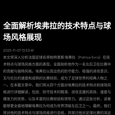
全面解析埃弗拉的技术特点与球
场风格展现
2025-11-07 13:53:41
本文将深入分析法国足球名将帕特里斯·埃弗拉（Patrice Evra）在技
术特点与球场风格方面的表现，全面剖析他作为一名左后卫在比赛中
的贡献与独特风格。埃弗拉以其出色的防守能力、极强的进攻意识、
无与伦比的速度和成熟的比赛经验，成为了足球世界的经典人物之
一。在本篇文章中，我们将从四个方面对埃弗拉的技术特点和球场风
格进行详细解读，包括：防守技术的精湛、进攻支援的高效、速度与
爆发力的优势，以及丰富的比赛经验和领导力。通过这些分析，读者
能够更全面地理解埃弗拉为何成为世界顶级左后卫之一。最终，我们
将对他的技术特点与球场风格进行总结，并探讨他对足球比赛的深远