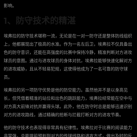
影响。
1、防守技术的精湛
埃弗拉的防守技术堪称一流，无论是在一对一防守还是整体防线组织
上，他都展现出了极高的水准。作为一名左后卫，埃弗拉不仅具备出
色的防守意识，还能在高强度的比赛中保持冷静，精准判断对方进攻
球员的意图。通过与进攻球员的身体对抗，埃弗拉能够快速化解对方
的进攻威胁，且从不轻易犯规，这使得他成为了一名可靠的防守球
员。
埃弗拉的另一项防守优势是他的防空能力。虽然他并不是以身高见
长，但凭借着精准的站位和出色的跳跃能力，埃弗拉经常能在空中与
对方高大前锋对抗并赢得头球。此外，他在防守时总是能够迅速识别
对方的进攻路线，通过精确的抢断与拦截打断对方的进攻节奏。
他的防守技术也表现得非常具有纪律性。埃弗拉对于比赛的阅读能力
非常强，总能提前预判到对方的传球线路和进攻方式，做出及时的反