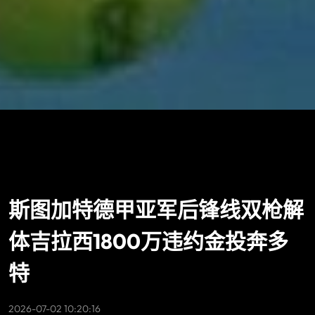
斯图加特德甲亚军后锋线双枪解
体吉拉西1800万违约金投奔多
特
2026-07-02 10:20:16