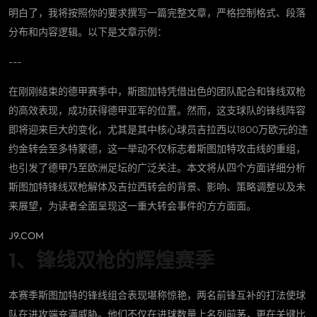
明白了，我将按照你的要求撰写一篇完整文章，严格控制格式、段落
分布和内容逻辑。以下是文章示例：
---
在刚刚结束的德甲赛季中，斯图加特凭借出色的团队配合和锋线双枪
的高效表现，成功获得德甲亚军的位置。然而，这支球队的锋线阵容
即将迎来巨大的变化，尤其是其中核心球员吉拉西以1800万欧元的违
约金转会至多特蒙德，这一举动不仅标志着斯图加特攻击线的重组，
也引发了德甲乃至欧洲足坛的广泛关注。本文将从四个方面详细分析
斯图加特锋线双枪解体及吉拉西转会的背景、影响、策略调整以及未
来展望，为读者全面呈现这一重大转会事件的方方面面。
J9.COM
1、锋线双枪的辉煌赛季
本赛季斯图加特的锋线组合表现堪称惊艳，两名前锋互补的打法使球
队在进攻端充满威胁。他们不仅在进球数量上名列前茅，更在关键比