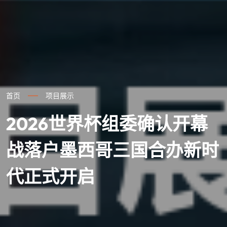
首页
项目展示
2026世界杯组委确认开幕
战落户墨西哥三国合办新时
代正式开启