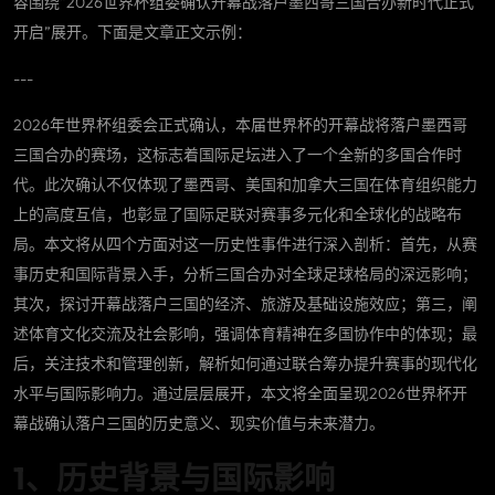
容围绕“2026世界杯组委确认开幕战落户墨西哥三国合办新时代正式
开启”展开。下面是文章正文示例：
---
2026年世界杯组委会正式确认，本届世界杯的开幕战将落户墨西哥
三国合办的赛场，这标志着国际足坛进入了一个全新的多国合作时
代。此次确认不仅体现了墨西哥、美国和加拿大三国在体育组织能力
上的高度互信，也彰显了国际足联对赛事多元化和全球化的战略布
局。本文将从四个方面对这一历史性事件进行深入剖析：首先，从赛
事历史和国际背景入手，分析三国合办对全球足球格局的深远影响；
其次，探讨开幕战落户三国的经济、旅游及基础设施效应；第三，阐
述体育文化交流及社会影响，强调体育精神在多国协作中的体现；最
后，关注技术和管理创新，解析如何通过联合筹办提升赛事的现代化
水平与国际影响力。通过层层展开，本文将全面呈现2026世界杯开
幕战确认落户三国的历史意义、现实价值与未来潜力。
1、历史背景与国际影响