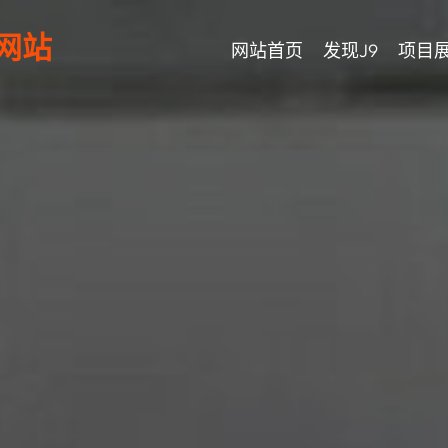
方网站
网站首页
发现J9
项目