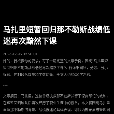
马扎里短暂回归那不勒斯战绩低
迷再次黯然下课
2026-06-15 09:50:01
好的，我根据你的要求，写了一篇完整的文章示例，围绕“马扎里短
暂回归那不勒斯战绩低迷再次黯然下课”进行详细阐述，分段、分小
标题、控制段落数量和字数均衡。全文大约3000字左右。
---
文章摘要：马扎里，这位曾经执教那不勒斯并留下深刻印记的教练，
在短暂回归球队后再次经历了职业生涯中的低谷。本文将围绕马扎里
重返那不勒斯的背景、战绩低迷的具体表现、球队内部矛盾与管理问