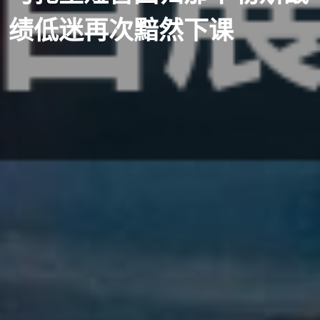
绩低迷再次黯然下课