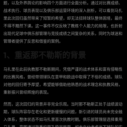
题，以及外界舆论的影响四个方面进行全面分析。通过对比赛成绩、
战术执行、球员表现以及俱乐部运营环境的深入剖析，可以看到马扎
里此次回归虽然带来了短暂的希望，却无法扭转球队整体困境，最终
不得不黯然下课。这一事件不仅反映了教练个人能力的局限，也折射
出现代足球中俱乐部管理与竞技成绩之间复杂的关系，同时为球迷和
管理者提供了反思和借鉴的案例。
1、重返那不勒斯的背景
马扎里在此前执教那不勒斯期间，凭借严谨的战术体系和富有侵略性
的比赛风格，曾经带领球队在意甲和欧战中取得了不俗的成绩。球队
对他的回归寄予厚望，希望能够借助他熟悉的战术理念和执教风格，
重新振兴曾经辉煌的表现。
然而，这次回归的背景并非完全乐观。当时那不勒斯正处于战绩波动
期，球队阵容存在老化和更新缓慢的问题，新引进的球员尚未完全融
入体系，整体状态不如马扎里首次执教时期。俱乐部管理层选择重用