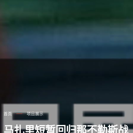
首页
项目展示
马扎里短暂回归那不勒斯战