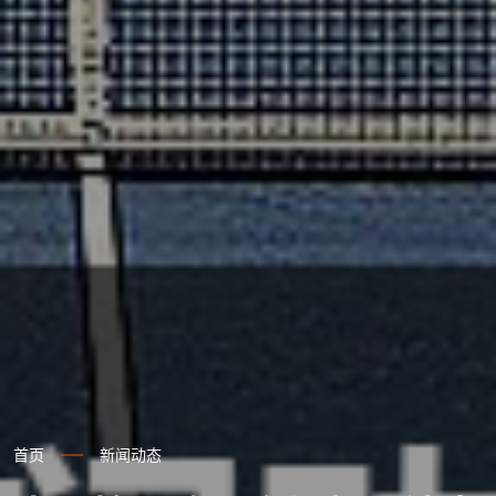
首页
新闻动态