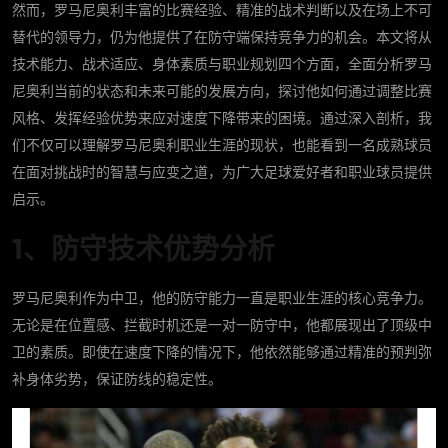
然而，罗马尼奥利丰富的比赛经验、精准的战术判断以及在场上不可
替代的领导力，仍为他提供了在防守端保持竞争力的机会。本文将从
技术能力、战术适应、身体素质与职业规划四个方面，全面分析罗马
尼奥利当前的状态和未来可能的发展方向，探讨他如何通过调整比赛
风格、发挥经验优势来应对速度下降带来的困境。通过深入剖析，我
们不仅可以理解罗马尼奥利职业生涯的现状，也能看到一名成熟球员
在面对挑战时的智慧与应变之道，为广大足球爱好者和职业球员提供
启示。
1、防守技术优势分析
罗马尼奥利作为中卫，他的防守能力一直是职业生涯的核心竞争力。
无论是在位置感、拦截时机还是一对一防守中，他都展现出了顶级中
卫的素质。即使在速度下降的情况下，他依然能够通过精准的预判弥
补身体劣势，保证防线的稳定性。