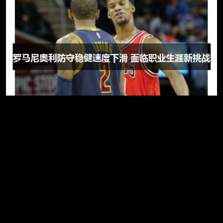
在抢断和封堵对手进攻的过程中，罗马尼奥利依靠细腻的脚下技术和
冷静的心理素质，能够有效控制球场节奏。他擅长在关键区域通过身
体对抗和战术意识限制对手射门角度，这种防守稳健性是速度无法替
代的优势。
此外，他的头球能力和防守覆盖范围也为球队提供了安全感。在面对
高空球和反击威胁时，罗马尼奥利能够通过合理站位和合理判断，弥