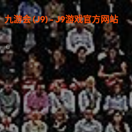
九游会 (J9) - J9游戏官方网站