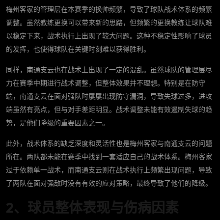
梅州客家的管理层在本赛季的换帅频繁，导致了球队战术体系的频繁
调整。虽然教练更换可以带来新的思路，但频繁的更换教练让球队难
以稳定下来，战术执行上出现了较大问题。这种不稳定性影响了球员
的发挥，也使得球队在关键时刻难以获得胜利。
同样，南通支云也在战术上出现了一定的混乱。虽然球队的管理层尽
力在赛季中期进行战术调整，但整体效果并不理想。特别是在防守
端，南通支云在面对强队时屡屡出现防守漏洞，导致失球过多，进攻
端虽然有亮点，但与对手差距明显。战术调整未能有效遏制失球的趋
势，是他们降级的重要因素之一。
此外，战术体系的缺乏深度和灵活性也是梅州客家与南通支云的问题
所在。两队都未能在赛季中找到一套适应自己的战术体系。梅州客家
过于依赖单一战术，而南通支云则在战术执行上频繁出现问题，导致
了两队在面对强敌时没有有效的应对策略，最终导致了他们的降级。
2、球员整体表现与伤病因素