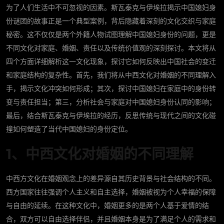
为了人们生活中不可忽视的因素。斯瓦泰克与伊埃拉揭示中国媳妇身
份谜团的故事正是一个典型案例，背后隐藏着深刻的文化交织与家庭
秘密。这不仅仅是两个外籍人物试图理解中国媳妇身份的问题，更是
不同文化对家庭、婚姻、责任以及传统价值观的深刻探讨。本文将从
四个方面详细解析这一文化现象，探讨它如何反映出中国社会的变迁
和家庭结构的复杂性。首先，我们将从中西文化对婚姻的不同理解入
手，揭示文化冲突如何形成；其次，探讨中国媳妇在家庭中的身份转
变与责任担当；第三，分析社会与家庭对中国媳妇身份认同的影响；
最后，结合斯瓦泰克与伊埃拉的经历，反思传统与现代之间的文化碰
撞如何塑造了当代中国媳妇的身份定位。
1、中西文化对婚姻的不同理解
中西方文化在婚姻观念上的差异源自其历史背景与社会结构的不同。
西方国家往往强调个人主义和自主选择，婚姻被视为个人幸福的保障
与自由的延续。在这种文化中，婚姻更多的是两个人基于爱情的结
合，双方可以自由选择伴侣，并且婚姻本身是为了满足个人的需求和