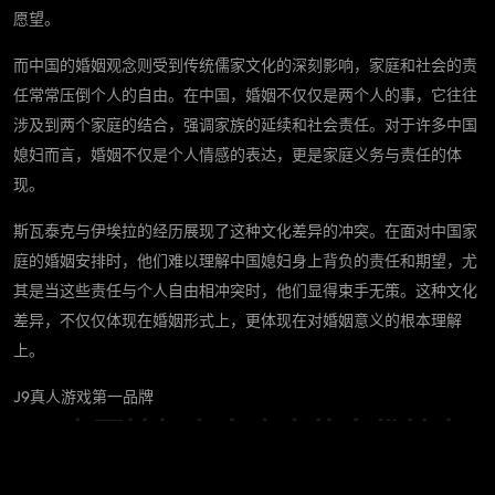
愿望。
而中国的婚姻观念则受到传统儒家文化的深刻影响，家庭和社会的责
任常常压倒个人的自由。在中国，婚姻不仅仅是两个人的事，它往往
涉及到两个家庭的结合，强调家族的延续和社会责任。对于许多中国
媳妇而言，婚姻不仅是个人情感的表达，更是家庭义务与责任的体
现。
斯瓦泰克与伊埃拉的经历展现了这种文化差异的冲突。在面对中国家
庭的婚姻安排时，他们难以理解中国媳妇身上背负的责任和期望，尤
其是当这些责任与个人自由相冲突时，他们显得束手无策。这种文化
差异，不仅仅体现在婚姻形式上，更体现在对婚姻意义的根本理解
上。
J9真人游戏第一品牌
2、中国媳妇在家庭中的身份转变
中国媳妇在家庭中的角色经历了显著的转变，尤其是近几十年来，随