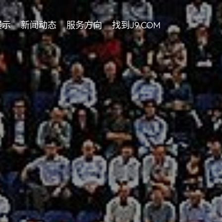
展示
新闻动态
服务方向
找到J9.COM