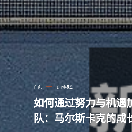
首页
新闻动态
如何通过努力与机遇
队：马尔斯卡克的成