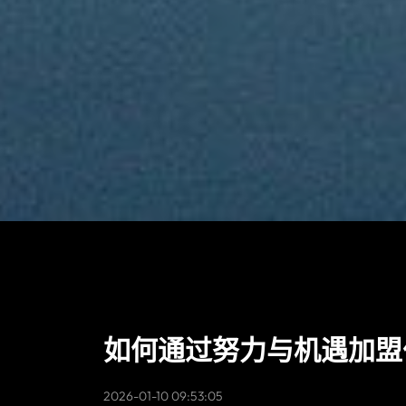
如何通过努力与机遇加盟
2026-01-10 09:53:05