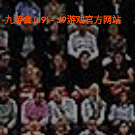
九游会 (J9) - J9游戏官方网站