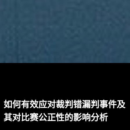
如何有效应对裁判错漏判事件及
其对比赛公正性的影响分析