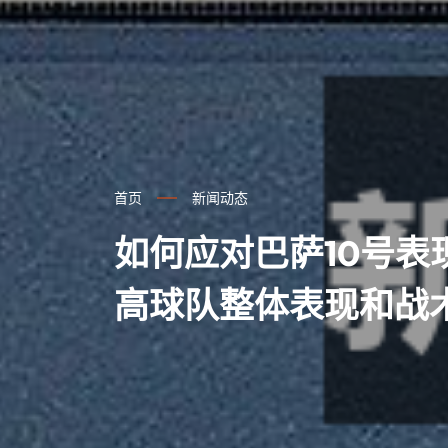
首页
新闻动态
如何应对巴萨10号表
高球队整体表现和战