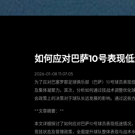
如何应对巴萨10号表现
2026-01-08 11:07:05
为了应对巴塞罗那足球俱乐部（巴萨）10号球员表现
及集体凝聚力。其次，分析如何通过技战术调整优化
会政策上的决策对于球队长远发展的影响。通过这些
**文章摘要：**
本文详细探讨了如何应对巴萨10号球员表现低迷情况
竞技状态及管理政策，全面提升球队整体表现与战术