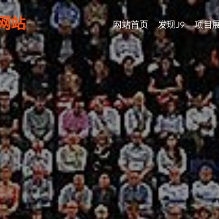
方网站
网站首页
发现J9
项目