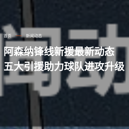
首页
新闻动态
阿森纳锋线新援最新动态
五大引援助力球队进攻升级