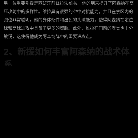
另一位重要引援是西班牙前锋拉法·维拉。他的到来提升了阿森纳在高
压攻防中的多样性。维拉具有很强的空中对抗能力，并且在禁区内的
跑位非常聪明。他的身体条件和出色的头球能力，使得阿森纳在定位
球和高球进攻中具备了更多的威胁。此外，维拉在门前的嗅觉也十分
敏锐，这使得他成为阿森纳阵中的重要进攻点。
2、新援如何丰富阿森纳的战术体
系
阿森纳一直以来以进攻足球著称，主帅阿尔特塔在战术上也注重球队
进攻的流畅性和多变性。五大新援的加入，让阿森纳的战术体系变得
更加丰富与灵活，尤其在锋线的多样性上，给予了主教练更多的选择
空间。通过这几位新援，阿森纳可以在不同的比赛中根据对手的特点
和局面，做出相应的战术调整。
首先，迪瓦拉的加入使得阿森纳的前场进攻更加多变。他能够在左右
两侧活动，打破对方防线的组织，创造空间并为其他队员提供传球选