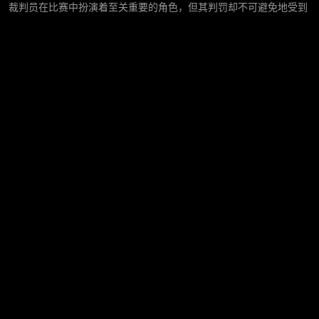
裁判员在比赛中扮演着至关重要的角色，但其判罚却不可避免地受到
主观因素的影响。哈弗茨点球事件中，尽管视频裁判(VAR)介入，但
最终的判罚仍需依赖主裁判的现场判断。这就使得即使技术手段能够
帮助减少错误，裁判的主观判断依然无法完全消除判罚的争议。
裁判的主观性往往来自于对比赛现场局势的即时判断。在哈弗茨点球
被判无效的情形中，主裁判是否正确地评估了球员的接触与犯规时
机，成为了关键。裁判的经验和判断标准在此时尤为重要，但由于每
位裁判员对规则的理解存在一定差异，因此其判罚可能带有较强的个
人色彩。
与此相对的是客观因素，例如通过技术手段验证的判罚结果。尽管
VAR可以帮助减少误判，但裁判员的最终判决仍需结合现场情境判
断，这导致了技术与人性判断的博弈。哈弗茨点球的争议，恰恰体现
了这种主观性与客观性的冲突，VAR虽然提供了数据支持，但最终的
判罚依然取决于裁判员对规则的理解和解读。
3、技术辅助判罚的准确性与局限