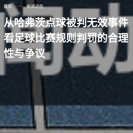
首页
新闻动态
从哈弗茨点球被判无效事件
看足球比赛规则判罚的合理
性与争议